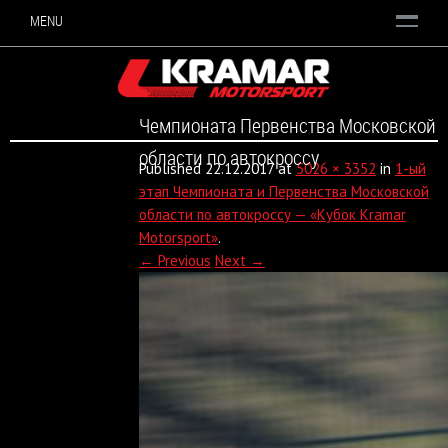
MENU
Чемпионата Первенства Московской
области по автокроссу
Published
22.12.2017
at
5026 × 3352
in
1-ый
этап Чемпионата и Первенства Московской
области по автокроссу — «Кубок Kramar
Motorsport»
.
← Previous
Next →