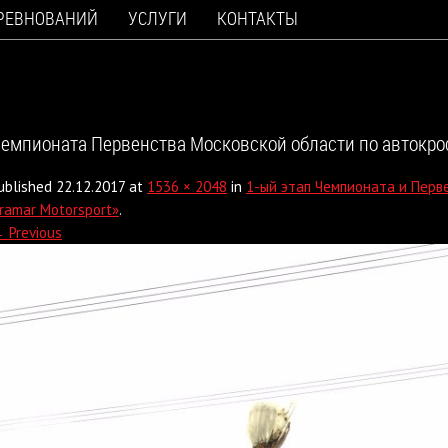
ОРЕВНОВАНИЙ
УСЛУГИ
КОНТАКТЫ
емпионата Первенства Московской области по автокро
ublished
22.12.2017
at
1536 × 2048
in
1-ый этап Чемпионата и Перв
ramar Motorsport»
.
 Previous