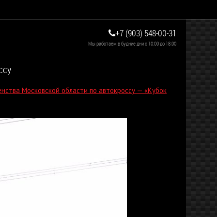
+7 (903) 548-00-31
Мы работаем в будние дни с 10:00 до 18:00
ссу
енства Московской области по автокроссу — «Кубок