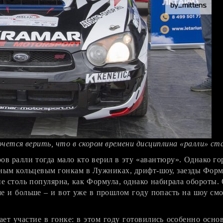
ется верить, что в скором времени дисциплина «ралли» стан
ров ралли тогда мало кто верил в эту «авантюру». Однако г
ным кольцевым гонкам в Лужниках, дрифт-шоу, заезды Форм
столь популярна, как Формула, однако набирала обороты. О
е и больше – и вот уже в прошлом году попасть на шоу см
ет участие в гонке: в этом году готовились особенно осно