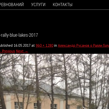
ОРЕВНОВАНИЙ
УСЛУГИ
КОНТАКТЫ
-rally-blue-lakes-2017
ublished
16.05.2017
at
960 × 1280
in
Александр Русанов о Ралли Гол
 Previous
Next →