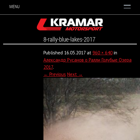
MENU
8-rally-blue-lakes-2017
Published
16.05.2017
at
960 × 640
in
Александр Русанов о Ралли Голубые Озера
2017
.
← Previous
Next →