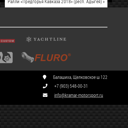
Ралли «Предгорья Кавказа 2018» (респ. Адыгея)
»
Балашиха, Щелковское ш 122
+7 (903) 548-00-31
info@kramar-motorsport.ru