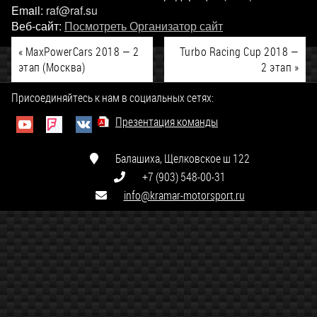
Email:
raf@raf.su
Веб-сайт:
Посмотреть Организатор сайт
«
MaxPowerCars 2018 — 2
Turbo Racing Cup 2018 —
этап (Москва)
2 этап
»
Присоединяйтесь к нам в социальных сетях:
Презентация команды
Балашиха, Щелковское ш 122
+7 (903) 548-00-31
info@kramar-motorsport.ru