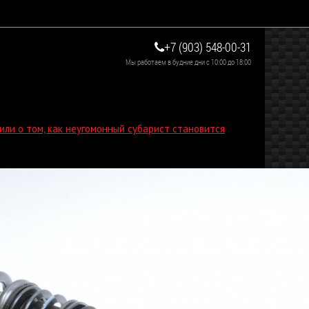
+7 (903) 548-00-31
Мы работаем в будние дни с 10:00 до 18:00
или о том, как неугомонный субарист становится