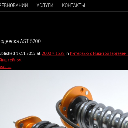
ОРЕВНОВАНИЙ
УСЛУГИ
КОНТАКТЫ
одвеска AST 5200
ublished
17.11.2015
at
2000 × 1328
in
Интервью с Никитой Гергелем 
йнштейном
.
ext →