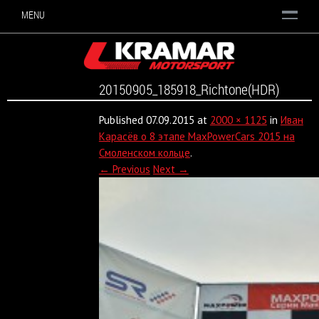
MENU
20150905_185918_Richtone(HDR)
Published
07.09.2015
at
2000 × 1125
in
Иван
Карасёв о 8 этапе MaxPowerCars 2015 на
Смоленском кольце
.
← Previous
Next →