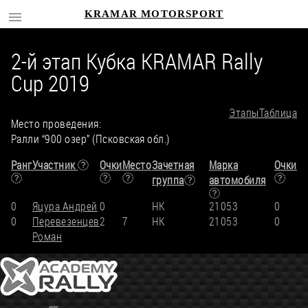
KRAMAR MOTORSPORT
2-й этап Кубка KRAMAR Rally
Cup 2019
Этапы
Таблица
Место проведения:
Ралли “900 озер” (Псковская обл.)
Ранг
Участник
Очки
Место
Зачетная
Марка
Очки
группа
автомобиля
0
Яцура Андрей
0
НК
21053
0
0
Перевезенцев
2
7
НК
21053
0
Роман