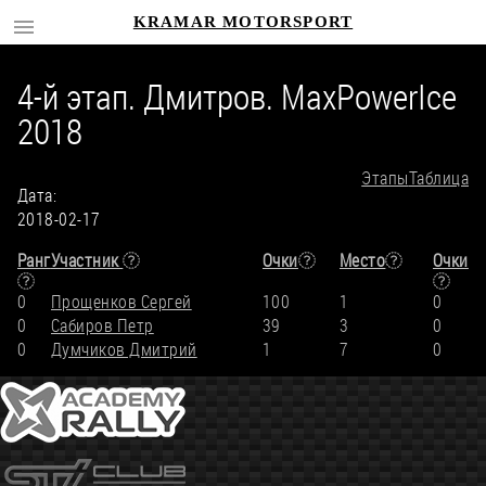
KRAMAR MOTORSPORT
4-й этап. Дмитров. MaxPowerIce
2018
Этапы
Таблица
Дата:
2018-02-17
Ранг
Участник
Очки
Место
Очки
0
Прощенков Сергей
100
1
0
0
Сабиров Петр
39
3
0
0
Думчиков Дмитрий
1
7
0