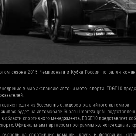
артом сезона 2015 Чемпионата и Кубка России по ралли коман
 внедрение в мир экспансию авто- и мото- спорта. EDGE10 пре
оказателей.
дставляют одни из бессменных лидеров раллийного автомира 
 экипаж будет на автомобиле Subaru Impreza gr.N, подготовле
в области спортивного менеджмента, EDGE10 представляет соб
спорте. Официальным партнером программы является одна из к
 очередь на спортивные команды, клубы и федерации, кото