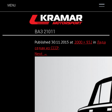
MENU
ВАЗ 21011
Published
30.11.2015
at
2000 × 932
in
Лада
седан из СССР
.
Next →