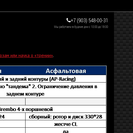
+7 (903) 548-00-31
Мы работаем в будние дни с 10:00 до 18:00
озам или наука о «трении»
.