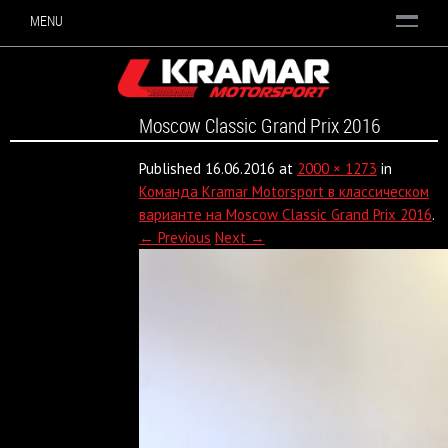
MENU
Moscow Classic Grand Prix 2016
Published
16.06.2016
at
2000 × 1273
in
Команда Kramar Motorsport в классическом
варианте на Moscow Classic Grand Prix 2016
.
← Previous
Next →