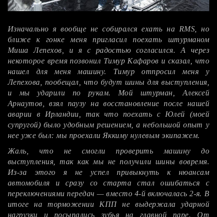
Алексей Лукьянюк, впечатления после гонки:
Изначально я вообще не собирался ехать на RMS, но
ближе к гонке меня пригласил поехать штурманом
Миша Лепехов, и я с радостью согласился. А через
некоторое время позвонил Тимур Кафаров и сказал, что
нашел для меня машину. Тимур отпросил меня у
Лепехова, пообещал, что будут шины для выступления,
и мы ударили по рукам. Мой штурман, Алексей
Арнаутов, взял паузу на восстановление после нашей
аварии в Ирландии, так что поехать с Юлей (моей
супругой) было удобным решением, а небольшой опыт у
нее уже был: мы проехали Яккиму нулевым экипажем.
Жаль, что не смогли проверить машину до
выступления, так как мы не получили шины вовремя.
Из-за этого я не успел привыкнуть к нюансам
автомобиля и сразу со старта стал ошибаться с
переключениями передач — вместо 4-й включалась 2-я. В
итоге на торможении КПП не выдержала ударной
нагрузки и посыпались зубья на главной паре. От