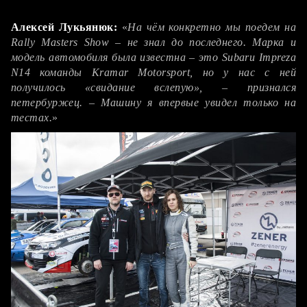
Алексей Лукьянюк до старта: Subaru Impreza N14…
Алексей Лукьянюк:
«
На чём конкретно мы поедем на
Rally Masters Show – не знал до последнего. Марка и
модель автомобиля была известна – это Subaru Impreza
N14 команды Kramar Motorsport, но у нас с ней
получилось «свидание вслепую», – признался
петербуржец. – Машину я впервые увидел только на
тестах.
»