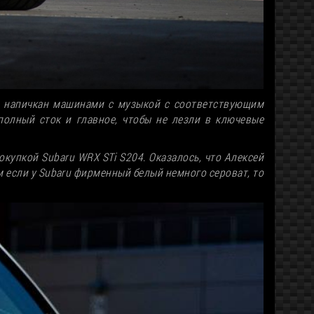
ыл напичкан машинами с музыкой с соответствующим
олный сток и главное, чтобы не лезли в ключевые
покупкой Subaru WRX STi S204. Оказалось, что Алексей
м если у Subaru фирменный белый немного сероват, то