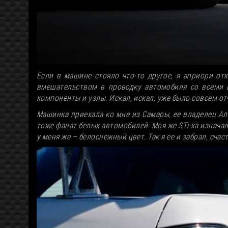
Если в машине стояло что-то другое, я априори о
вмешательством в проводку автомобиля со всеми 
компоненты и узлы. Искал, искал, уже было совсем отч
Машинка приехала ко мне из Самары, ее владелец Алек
тоже фанат белых автомобилей. Моя же STi-ха изнача
у меня же – белоснежный цвет. Так я ее и забрал, сча