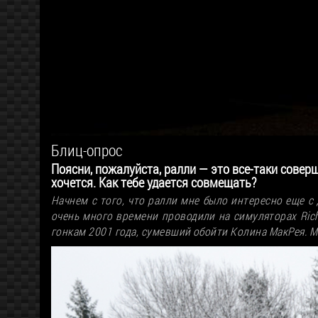
Блиц-опрос
Поясни, пожалуйста, ралли — это все-таки соверше
хочется. Как тебе удается совмещать?
Начнем с того, что ралли мне было интересно еще с
очень много времени проводили на симуляторах Rich
гонкам 2001 года, сумевший обойти Колина МакРея. М