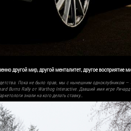
нно другой мир, другой менталитет, другое восприятие мира
 детства. Пока не было прав, мы с нынешним одноклубником —
ard Burns Rally от Warthog Interactive. Давший имя игре Рича
аркетологи знали на кого делать ставку…