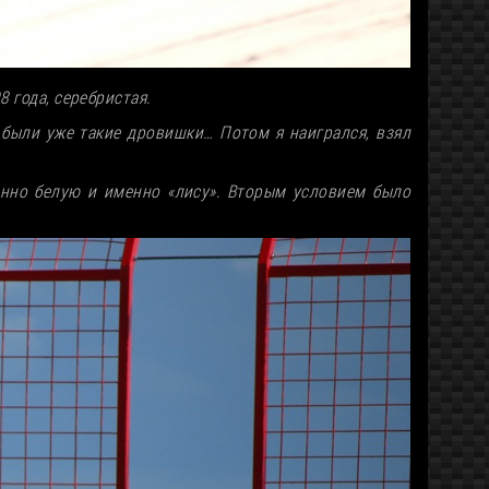
8 года, серебристая.
о были уже такие дровишки… Потом я наигрался, взял
енно белую и именно «лису». Вторым условием было