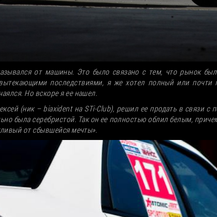
тказывался от машины. Это было связано с тем, что рынок б
вытекающими последствиями, я же хотел полный или почти п
аялся. Но вскоре я ее нашел.
сей (ник – biaxident на STi-Club), решил ее продать в связи с 
льно была серебристой. Так он ее полностью облил белым, приче
стливый от сбывшейся мечты».