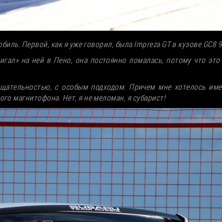
биль. Первой, как я уже говорил, была Impreza GT в кузове GC8 9
жигал» на ней в Пено, она постоянно ломалась, потому что эт
 тщательностью, с особым подходом. Причем мне хотелось им
го магнитофона. Нет, я не меломан, я субарист!