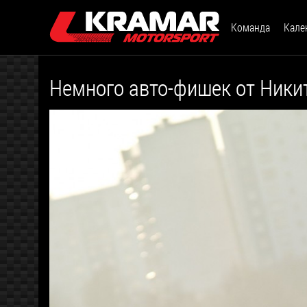
Команда
Кале
Немного авто-фишек от Никит