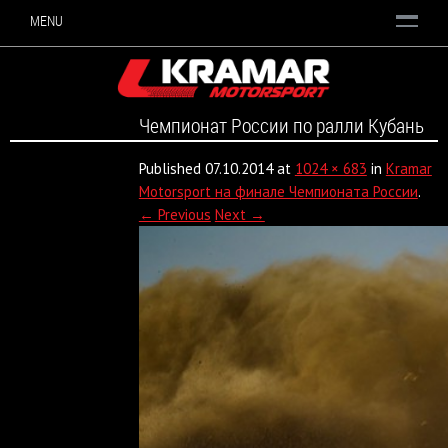
MENU
Чемпионат России по ралли Кубань
Published
07.10.2014
at
1024 × 683
in
Kramar
Motorsport на финале Чемпионата России
.
← Previous
Next →