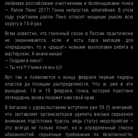
любимая российскими участниками и болельщиками гонка
— Ралли Пено 2017! Гонка непростая, юбилейная. В этом
году участники ралли Пено огласят мощным рыком всю
округу в 15-й раз.
Всем известно, что гоночный сезон в России практически
не заканчивается, если и есть пара месяцев для
«передышки», то и «дышат» новыми выхлопами ребята в
мастерских. А иначе никак!
— Сходим в кино?
— Ты что?! У меня сезон (с)!
Вот так и появляются к концу февраля первые лидеры
классов да позиции распределяются. Что ж, уже в эти
выходные, 18 и 19 февраля, гонка, которая поистине
легендарна, вновь покажет нам свой нрав.
В баталию с удовольствием вступили уже 59 (!) экипажей,
что заставляет организаторов уделить весьма серьезное
внимание подготовке трассы, ведь статус мероприятия –
это всегда не только почет, но и определенный список
обязанностей: серьезные требования по безопасности,