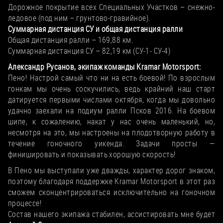
Дорожное покрытие всех Специальных Участков – снежно-
ледовое (под ним – грунтово-гравийное).
Суммарная дистанция СУ и общая дистанция ралли
Общая дистанция ралли – 169,88 км.
Суммарная дистанция СУ – 82,19 км (СУ-1- СУ-4)
Александр Русанов, экипаж команды Kramar Motorsport:
Пено! Настрой самый что ни на есть боевой! По взрослым
гонкам мы очень соскучились, ведь крайний наш старт
датируется первыми числами октября, когда мы довольно
удачно заехали на подиум ралли Псков 2016. На боевом
шипе, к сожалению, накат у нас очень маленький, но,
несмотря на это, мы настроены на плодотворную работу в
течение гоночного уикенда. Задачи просты —
финишировать и показывать хорошую скорость!
В Пено мы выступали уже дважды, характер дорог знаком,
поэтому благодаря поддержке Kramar Motorsport в этот раз
сможем сконцентрироваться исключительно на гоночном
процессе!
Состав нашего экипажа стабилен, ассистировать мне будет