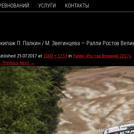
ОРЕВНОВАНИЙ
УСЛУГИ
КОНТАКТЫ
кипаж П. Палкин / М. Звегинцева — Ралли Ростов Вели
ublished
25.07.2017
at
2000 × 1334
in
Ралли «Ростов Великий 2017»
.
 Previous
Next →