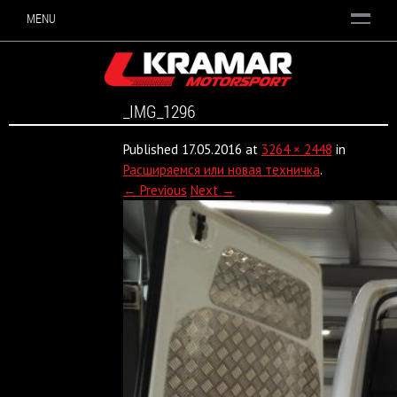
MENU
_IMG_1296
Published
17.05.2016
at
3264 × 2448
in
Расширяемся или новая техничка
.
← Previous
Next →