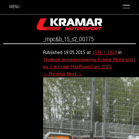
MENU
_mpc&b_15_s2_00175
Published
19.05.2015
at
1536 × 1024
in
Тройной подиум команды Kramar Motorsport
на 2-м этапе MaxPowerCars 2015
.
← Previous
Next →