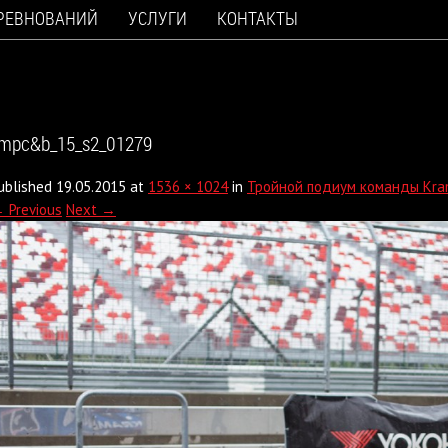
ОРЕВНОВАНИЙ
УСЛУГИ
КОНТАКТЫ
mpc&b_15_s2_01279
ublished
19.05.2015
at
1536 × 1024
in
Тройной подиум команды Kram
 Previous
Next →