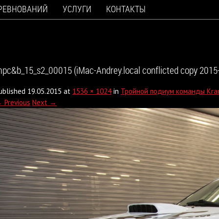
ОРЕВНОВАНИЙ
УСЛУГИ
КОНТАКТЫ
pc&b_15_s2_00015 (iMac-Andrey.local conflicted copy 2015-
ublished
19.05.2015
at
1536 × 1024
in
Тройной подиум команды Kram
 Previous
Next →