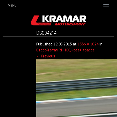
MENU
DSC04214
Published
12.05.2015
at
1536 × 1024
in
Второй этап RHHCC, новая трасса
.
← Previous