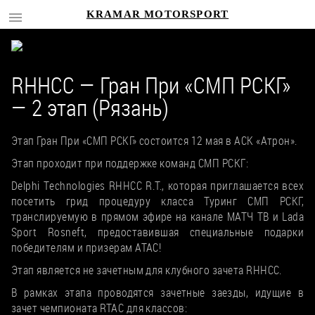
KRAMAR MOTORSPORT
RHHCC — Гран При «СМП РСКГ»
— 2 этап (Рязань)
Этап Гран При «СМП РСКГ» состоится 12 мая в АСК «Атрон».
Этап проходит при поддержке команд СМП РСКГ:
Delphi Tеchnologies RHHCC R.T., которая приглашается всех
посетить грид процедуру класса Туринг СМП РСКГ,
транслируемую в прямом эфире на канале МАТЧ ТВ и Lada
Sport Rosneft, предоставившая специальные подарки
победителям и призерам ATAC!
Этап является не зачетным для клубного зачета RHHCC.
В рамках этапа проводятся зачетные заезды, идущие в
зачет чемпионата RTAC для классов: