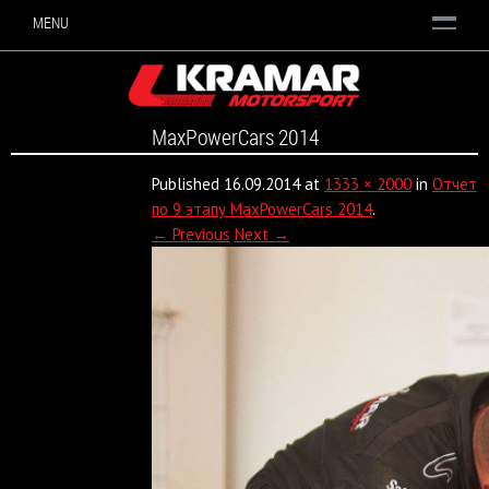
MENU
MaxPowerCars 2014
Published
16.09.2014
at
1333 × 2000
in
Отчет
по 9 этапу MaxPowerCars 2014
.
← Previous
Next →