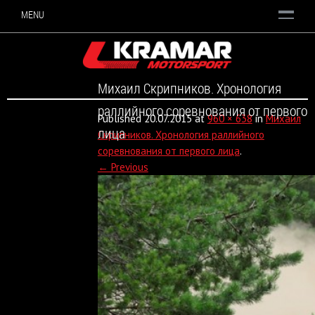
MENU
Михаил Скрипников. Хронология
раллийного соревнования от первого
Published
20.07.2015
at
960 × 638
in
Михаил
лица
Скрипников. Хронология раллийного
соревнования от первого лица
.
← Previous