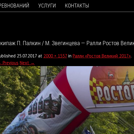
ОРЕВНОВАНИЙ
УСЛУГИ
КОНТАКТЫ
кипаж П. Палкин / М. Звегинцева — Ралли Ростов Вели
ublished
25.07.2017
at
2000 × 1557
in
Ралли «Ростов Великий 2017»
.
 Previous
Next →