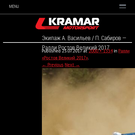
MENU
Экипаж А. Васильев / П. Сабиров —
Ралли Ростов Великий 2017
Published
25.07.2017
at
2000 × 1334
in
Ралли
«Ростов Великий 2017»
.
← Previous
Next →